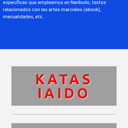
específicas que empleamos en Nanbudo, textos
relacionados con las artes marciales (ebook),
manualidades, etc…
KATAS
IAIDO