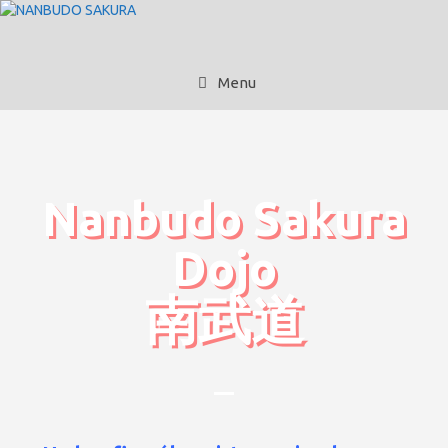
Menu
Nanbudo Sakura
Dojo
南武道