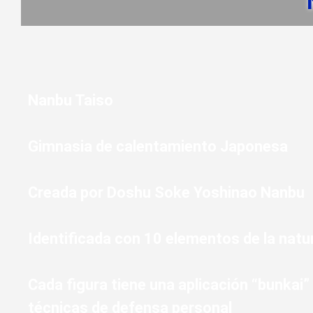
Nanbu Taiso
Gimnasia de calentamiento Japonesa
Creada por Doshu Soke Yoshinao Nanbu
Identificada con 10 elementos de la natu
Cada figura tiene una aplicación “bunkai
técnicas de defensa personal