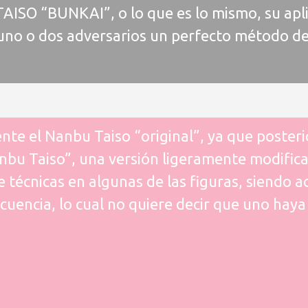
ISO “BUNKAI”, o lo que es lo mismo, su apli
uno o dos adversarios un perfecto método de
te el Nanbu Taiso “original”, ya que poster
bu Taiso”, una versión ligeramente modific
técnicas en algunas de las figuras, siendo a
cuencia, lo cual no quiere decir que uno haya