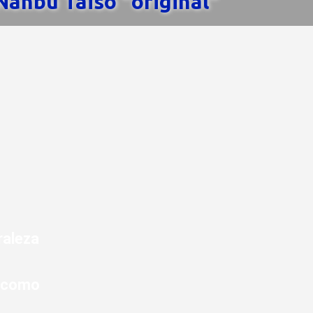
Nanbu Taiso "original"
raleza
” como