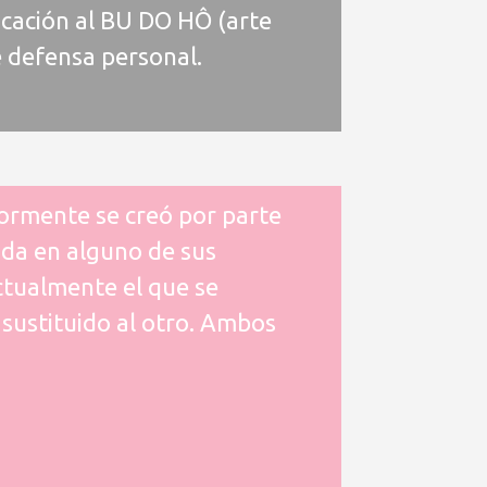
cación al BU DO HÔ (arte
 defensa personal.
iormente se creó por parte
ada en alguno de sus
ctualmente el que se
 sustituido al otro. Ambos