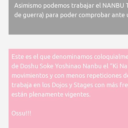
Asimismo podemos trabajar el NANBU TA
de guerra) para poder comprobar ante 
Este es el que denominamos coloquialmen
de Doshu Soke Yoshinao Nanbu el “Ki Nan
movimientos y con menos repeticiones de 
trabaja en los Dojos y Stages con más fre
están plenamente vigentes.
Ossu!!!